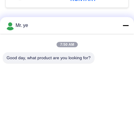
mit Hauptschlüssel
Beliebte Kategorien
Alle
Mr. ye
Elektronische
Fingerprint
7:50 AM
Türschlösser
Türschloss
Good day, what product are you looking for?
Gesichtserkennungs-
Kameratürschloss
Türschloss
automatisches
Bluetooth-Türschloss
Türschloss
Code Türschloss
Schlüsselkartentürschloss