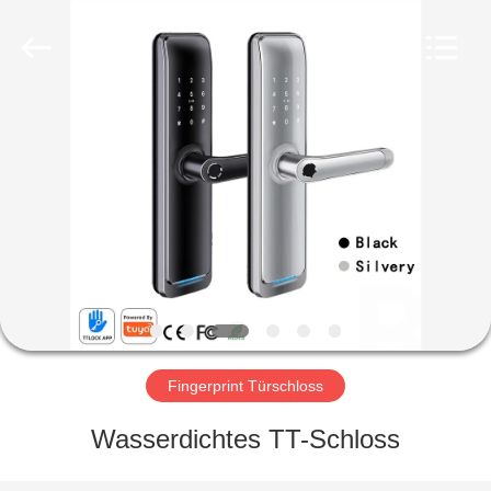
Light
Source
Electronics
Technology
Limited.
All
Rights
Reserved.
HAUS
PRODUKTE
ÜBER
UNS
FABRIK-
AUSFLUG
Fingerprint Türschloss
Wasserdichtes TT-Schloss
QUALITÄTSKONTROLLE