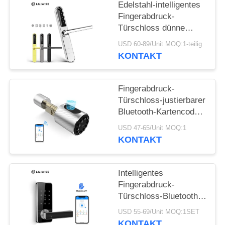
DATENSCHUTZ-
Edelstahl-intelligentes
Fingerabdruck-
BESTIMMUNGEN
Türschloss dünne
Fernbedienung Wifi
USD 60-89/Unit MOQ:1-teilig
Bluetooth
KONTAKT
Fingerabdruck-
Türschloss-justierbarer
Bluetooth-Kartencode-
Schlüssel-
USD 47-65/Unit MOQ:1
Wohnverschluß
KONTAKT
Intelligentes
Fingerabdruck-
Türschloss-Bluetooth-
Fingerabdruck-
USD 55-69/Unit MOQ:1SET
Kombinationsschloß
KONTAKT