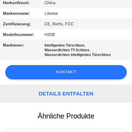
Herkunftsort:
China
TRETEN
Markenname:
Liliwise
SIE
Zertifizierung:
CE, RoHs, FCC
MIT
Modellnummer:
H35B
UNS
Markieren:
,
Intelligentes Türschloss
IN
,
Wasserdichtes TT-Schloss
Wasserdichtes intelligentes Türschloss
VERBINDUNG
KONTAKT!
NACHRICHTEN
DETAILS ENTFALTEN
NEWS
SITEMAP
Ähnliche Produkte