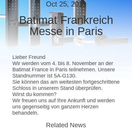
Oct 25, 2019
TRETEN
Batimat Frankreich
SIE
Messe in Paris
MIT
UNS
IN
Lieber Freund
VERBINDUNG
Wir werden vom 4. bis 8. November an der
Batimat France in Paris teilnehmen. Unsere
Standnummer ist 5A-G130.
NACHRICHTEN
Sie können das am weitesten fortgeschrittene
Schloss in unserem Stand überprüfen.
Wirst du kommen?
NEWS
Wir freuen uns auf Ihre Ankunft und werden
uns gegenseitig von ganzem Herzen
behandeln.
SITEMAP
Related News