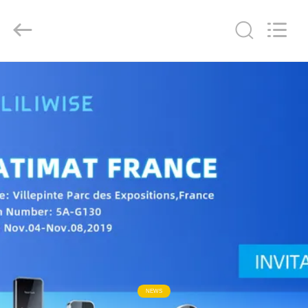
Light
Source
Electronics
Technology
Limited.
All
Rights
Reserved.
HAUS
PRODUKTE
ÜBER
UNS
FABRIK-
AUSFLUG
QUALITÄTSKONTROLLE
NEWS