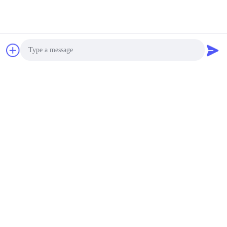
Photo
Video Call
Audio Call