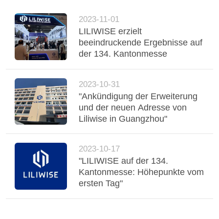
DATENSCHUTZ-
BESTIMMUNGEN
2023-11-01
LILIWISE erzielt
beeindruckende Ergebnisse auf
der 134. Kantonmesse
2023-10-31
"Ankündigung der Erweiterung
und der neuen Adresse von
Liliwise in Guangzhou"
2023-10-17
"LILIWISE auf der 134.
Kantonmesse: Höhepunkte vom
ersten Tag"