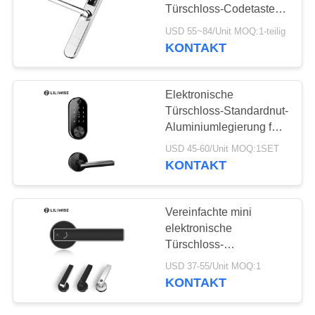
DATENSCHUTZ-
Türschloss-Codetasten-
BESTIMMUNGEN
Aluminiumkarte
USD 55~84/Unit MOQ:1-teilig
Soem/ODM
KONTAKT
39
automatisches
Elektronische
Türschloss
Türschloss-Standardnut-
Aluminiumlegierung für
Hauptraum
USD 45-60/Unit MOQ:1SET
KONTAKT
31
Vereinfachte mini
Bluetooth-
elektronische
Türschloss-
Türschloss
Fingerabdruck-Türgriff-
USD 37-55/Unit MOQ:1
Verschluss-WiFi-
KONTAKT
Fernbedienung