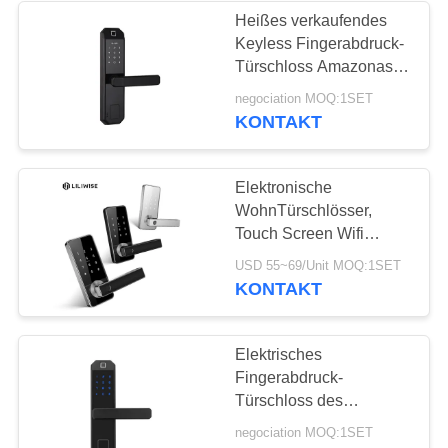
Heißes verkaufendes
Keyless Fingerabdruck-
19
Türschloss Amazonas
für verschiedene
negociation MOQ:1SET
Code Türschloss
Gelegenheiten
KONTAKT
Elektronische
WohnTürschlösser,
Touch Screen Wifi
Digital sicherer
27
USD 55~69/Unit MOQ:1SET
Fingerabdruck-Klinken-
KONTAKT
Türknauf-Verschluss
Schlüsselkartentürschlo
Elektrisches
Fingerabdruck-
Türschloss des
drahtlosen Netzwerks für
negociation MOQ:1SET
Wohnungs-2-jährige