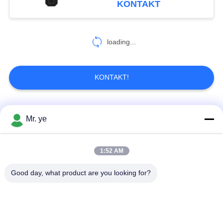
KONTAKT
Garantie
78
loading...
Hotel Türschlösser
KONTAKT!
Beliebte Kategorien
Alle
Mr. ye
24
Wohnungs-
Elektronische
Fingerprint
1:52 AM
Türschlösser
Türschlösser
Türschloss
Good day, what product are you looking for?
Gesichtserkennungs-
Kameratürschloss
Türschloss