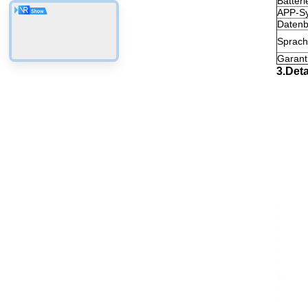
Batter
APP-S
Datenb
Sprac
Garant
3.Deta