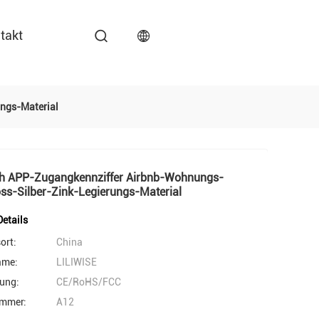
takt
ngs-Material
th APP-Zugangkennziffer Airbnb-Wohnungs-
ss-Silber-Zink-Legierungs-Material
etails
ort:
China
ame:
LILIWISE
rung:
CE/RoHS/FCC
mmer:
A12