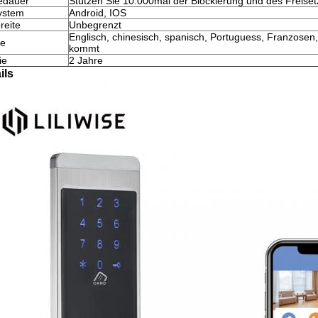
iedauer
Stützen Sie 10.000mal der Blockierung und des Freise
ystem
Android, IOS
reite
Unbegrenzt
Englisch, chinesisch, spanisch, Portuguess, Franzosen
he
kommt
ie
2 Jahre
ils