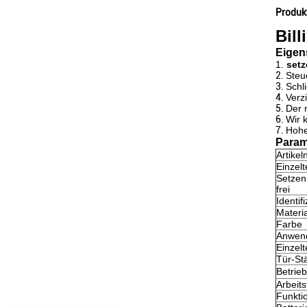
Produk
Bil
Eigen
1.
setz
2.
Steu
3.
Schl
4.
Verz
5.
Der 
6.
Wir 
7.
Hohe
Param
Artike
Einzel
Setzen
frei
Identif
Materia
Farbe
Anwend
Einzelt
Tür-St
Betrie
Arbeits
Funkti