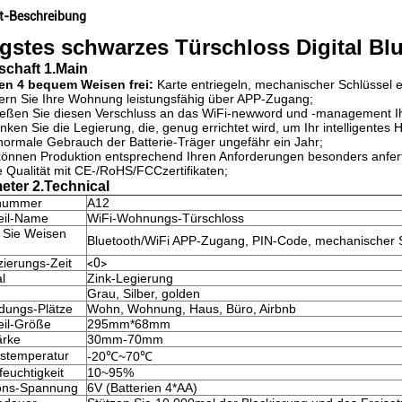
t-Beschreibung
ligstes schwarzes Türschloss Digital B
schaft 1.Main
en 4 bequem Weisen frei:
Karte entriegeln, mechanischer Schlüssel 
ern Sie Ihre Wohnung leistungsfähig über APP-Zugang;
ießen Sie diesen Verschluss an das WiFi-newword und -management I
inken Sie die Legierung, die, genug errichtet wird, um Ihr intelligentes
normale Gebrauch der Batterie-Träger ungefähr ein Jahr;
können Produktion entsprechend Ihren Anforderungen besonders anfe
 Qualität mit CE-/RoHS/FCCzertifikaten;
eter 2.Technical
lnummer
A12
teil-Name
WiFi-Wohnungs-Türschloss
 Sie Weisen
Bluetooth/WiFi APP-Zugang, PIN-Code, mechanischer 
izierungs-Zeit
<0>
l
Zink-Legierung
Grau, Silber, golden
ungs-Plätze
Wohn, Wohnung, Haus, Büro, Airbnb
eil-Größe
295mm*68mm
ärke
30mm-70mm
bstemperatur
-20℃~70℃
feuchtigkeit
10~95%
ons-Spannung
6V (Batterien 4*AA)