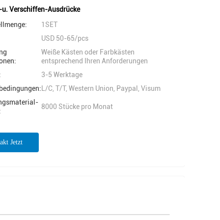
-u. Verschiffen-Ausdrücke
ellmenge:
1SET
USD 50-65/pcs
ng
Weiße Kästen oder Farbkästen
onen:
entsprechend Ihren Anforderungen
:
3-5 Werktage
bedingungen:
L/C, T/T, Western Union, Paypal, Visum
ngsmaterial-
8000 Stücke pro Monat
:
akt Jetzt