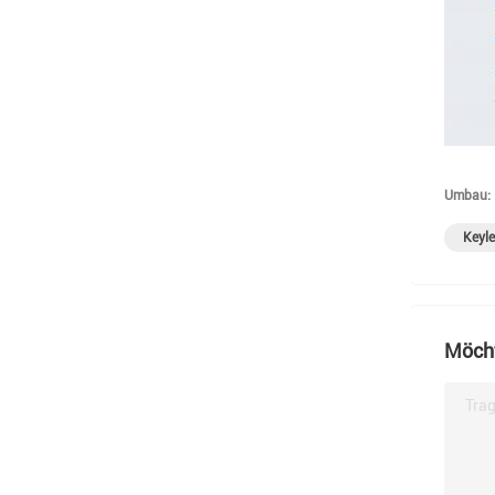
Umbau:
Keyle
Möcht
Trag