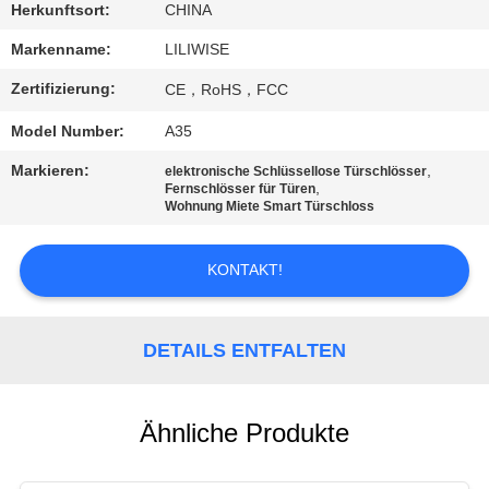
Herkunftsort:
CHINA
TRETEN
Markenname:
LILIWISE
SIE
Zertifizierung:
CE，RoHS，FCC
MIT
Model Number:
A35
UNS
Markieren:
,
elektronische Schlüssellose Türschlösser
IN
,
Fernschlösser für Türen
Wohnung Miete Smart Türschloss
VERBINDUNG
KONTAKT!
NACHRICHTEN
DETAILS ENTFALTEN
NEWS
SITEMAP
Ähnliche Produkte