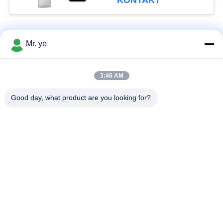
KONTAKT
Beliebte Kategorien
Alle
Mr. ye
Elektronische
Fingerprint
3:46 AM
Türschlösser
Türschloss
Good day, what product are you looking for?
Gesichtserkennungs-
Kameratürschloss
Türschloss
automatisches
Bluetooth-Türschloss
Türschloss
Code Türschloss
Schlüsselkartentürschloss