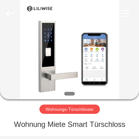
Light
Source
Electronics
Technology
Limited.
All
Rights
Reserved.
HAUS
PRODUKTE
ÜBER
UNS
FABRIK-
AUSFLUG
Wohnungs-Türschlösser
Wohnung Miete Smart Türschloss
QUALITÄTSKONTROLLE