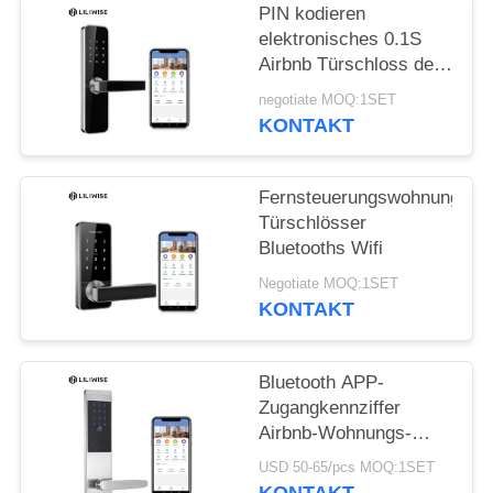
DATENSCHUTZ-
PIN kodieren
BESTIMMUNGEN
elektronisches 0.1S
Airbnb Türschloss der
Wohnungs-Türschloss-
negotiate MOQ:1SET
Sicherheits-
KONTAKT
Fernsteuerungswohnungs-
Türschlösser
Bluetooths Wifi
Negotiate MOQ:1SET
KONTAKT
Bluetooth APP-
Zugangkennziffer
Airbnb-Wohnungs-
Türschloss-Silber-Zink-
USD 50-65/pcs MOQ:1SET
Legierungs-Material