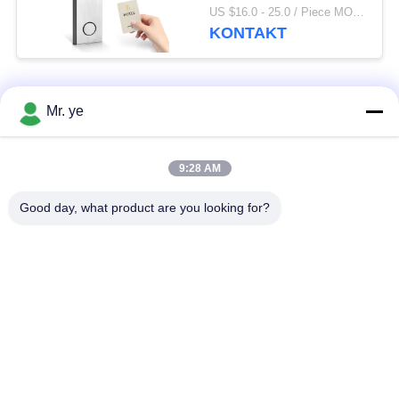
Hotel-Verschluss
US $16.0 - 25.0 / Piece MOQ:1
Digital mit freiem
KONTAKT
System
Beliebte Kategorien
Alle
Mr. ye
Elektronische
Fingerprint
9:28 AM
Türschlösser
Türschloss
Good day, what product are you looking for?
Gesichtserkennungs-
Kameratürschloss
Türschloss
automatisches
Bluetooth-Türschloss
Türschloss
Code Türschloss
Schlüsselkartentürschloss