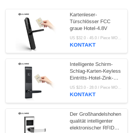
DATENSCHUTZ-
BESTIMMUNGEN
Kartenleser-
Türschlösser FCC
graue Hotel-4.8V
US $32.0 - 45.0 / Piece MOQ:PC 1
KONTAKT
Intelligente Schirm-
Schlag-Karten-Keyless
Eintritts-Hotel-Zink-
Legierungs-
US $23.0 - 28.0 / Piece MOQ:1 Stück
Türschlösser
KONTAKT
Der Großhandelshohen
qualität intelligenter
elektronischer RFID