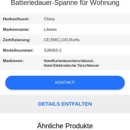
Batteriedauer-Spanne für Wohnung
TRETEN
SIE
Herkunftsort:
China
MIT
Markenname:
Liliwise
UNS
Zertifizierung:
CE,EMC,LVD,RoHs
IN
Modellnummer:
SJ6083-2
VERBINDUNG
Markieren:
,
HotelKartenlesertürschlösser
Hotel Elektronische Türschlösser
NACHRICHTEN
KONTAKT!
NEWS
DETAILS ENTFALTEN
SITEMAP
Ähnliche Produkte