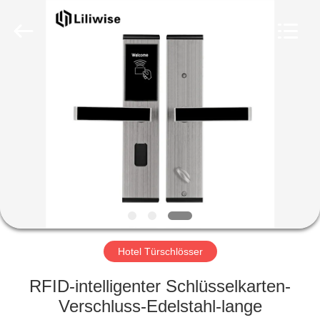
Light
Source
Electronics
Technology
Limited.
All
Rights
Reserved.
HAUS
PRODUKTE
ÜBER
UNS
FABRIK-
AUSFLUG
Hotel Türschlösser
RFID-intelligenter Schlüsselkarten-
QUALITÄTSKONTROLLE
Verschluss-Edelstahl-lange