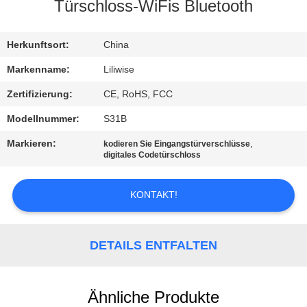
Türschloss-WiFis Bluetooth
TRETEN
SIE
Herkunftsort:
China
MIT
Markenname:
Liliwise
UNS
Zertifizierung:
CE, RoHS, FCC
IN
Modellnummer:
S31B
VERBINDUNG
Markieren:
,
kodieren Sie Eingangstürverschlüsse
digitales Codetürschloss
NACHRICHTEN
KONTAKT!
NEWS
DETAILS ENTFALTEN
SITEMAP
Ähnliche Produkte