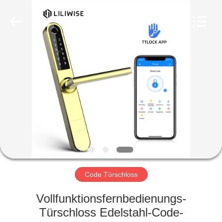
Light
Source
Electronics
Technology
Limited.
All
Rights
Reserved.
HAUS
PRODUKTE
ÜBER
UNS
FABRIK-
AUSFLUG
Code Türschloss
Vollfunktionsfernbedienungs-
QUALITÄTSKONTROLLE
Türschloss Edelstahl-Code-