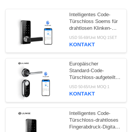
DATENSCHUTZ-
BESTIMMUNGEN
Intelligentes Code-
Türschloss Soems für
drahtlosen Klinken-
Verschluss
USD 55-69/Unit MOQ:1SET
Haupt-/Fingerabdruck-
KONTAKT
im Freien Digital
Europäischer
Standard-Code-
Türschloss-aufgeteilter
biometrischer
USD 50-65/Unit MOQ:1
Fingerabdruck
KONTAKT
drahtloses modernes
Haupt-Bluetooth
Intelligentes Code-
Türschloss-drahtloses
Fingerabdruck-Digital-