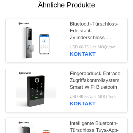
DATENSCHUTZ-
Ähnliche Produkte
BESTIMMUNGEN
Bluetooth-Türschloss-
Edelstahl-
Zylinderschloss-
Fingerabdruck Pin-
USD 60-75/Unit MOQ:1set
Schlüssel entriegeln
KONTAKT
Fingerabdruck Entrace-
Zugriffskontrollsystem
Smart WiFi Bluetooth
USD 49-55/Unit MOQ:1sets
KONTAKT
Intelligente Bluetooth-
Türschloss Tuya-App-