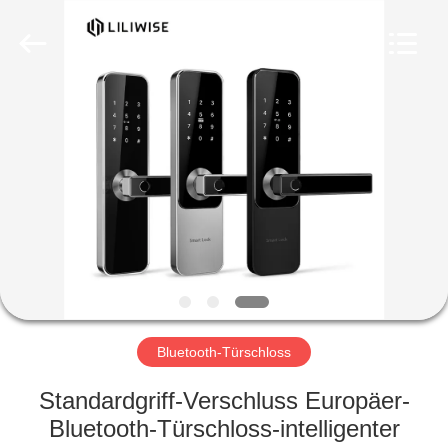
Light
Source
Electronics
Technology
Limited.
All
Rights
Reserved.
HAUS
PRODUKTE
ÜBER
UNS
FABRIK-
AUSFLUG
Bluetooth-Türschloss
Standardgriff-Verschluss Europäer-
QUALITÄTSKONTROLLE
Bluetooth-Türschloss-intelligenter