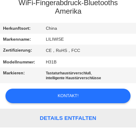
WiFi-Fingerabdruck-Bluetooths
TRETEN
Amerika
SIE
Herkunftsort:
China
MIT
UNS
Markenname:
LILIWISE
IN
Zertifizierung:
CE，RoHS，FCC
VERBINDUNG
Modellnummer:
H31B
Markieren:
,
Tastaturhaustürverschluß
NACHRICHTEN
intelligente Haustürverschlüsse
KONTAKT!
NEWS
SITEMAP
DETAILS ENTFALTEN