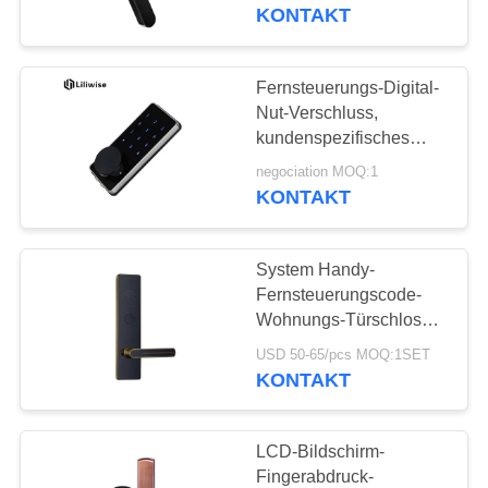
chinesischer Sprache
KONTAKT
TRETEN
SIE
Fernsteuerungs-Digital-
25
MIT
Nut-Verschluss,
Gesichtserkennungs-
kundenspezifisches
UNS
automatisches
Türschloss
negociation MOQ:1
IN
Türschloss für Haus
KONTAKT
VERBINDUNG
System Handy-
NACHRICHTEN
Fernsteuerungscode-
Wohnungs-Türschloss-
11
Zugangs-Androids/IOS
NEWS
USD 50-65/pcs MOQ:1SET
KONTAKT
Kameratürschloss
SITEMAP
LCD-Bildschirm-
Fingerabdruck-