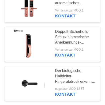
DATENSCHUTZ-
automatisches
BESTIMMUNGEN
gleitendes Türschloss
Verhandelbar MOQ:1
mit 3 Farben
KONTAKT
54
automatisches
Doppelt-Sicherheits-
Türschloss
Schutz biometrische
Anerkennungs-
automatischer
Verhandelbar MOQ:1
Türschloss-Rose Golde
KONTAKT
31
Der biologische
Bluetooth-
Halbleiter-
Fingerabdruck erkennen
Türschloss
schwarzen Türgriff-
negotiate MOQ:1SET
Verschluss
KONTAKT