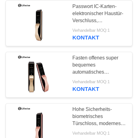
Passwort IC-Karten-
elektronischer Haustür-
19
Verschluss,
biometrisches
Verhandelbar MOQ:1
Code Türschloss
Fingerabdruck-
KONTAKT
Türschloss
Fasten offenes super
bequemes
automatisches
intelligentes
27
Verhandelbar MOQ:1
totalTürschloss mit
KONTAKT
verstecktem
Schlüsselkartentürschlo
Fingerabdruckleser
Hohe Sicherheits-
biometrisches
Türschloss, modernes
Haus-intelligente
Verhandelbar MOQ:1
Haustür-Verschlüsse