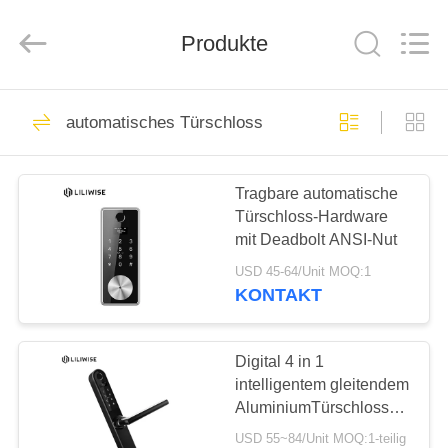
Light
Source
Electronics
Technology
Produkte
Limited.
All
Rights
Reserved.
HAUS
150
automatisches Türschloss
Elektronische
PRODUKTE
Türschlösser
Tragbare automatische
Türschloss-Hardware
ÜBER
mit Deadbolt ANSI-Nut
UNS
USD 45-64/Unit MOQ:1
KONTAKT
71
FABRIK-
Fingerprint
AUSFLUG
Digital 4 in 1
intelligentem gleitendem
Türschloss
AluminiumTürschloss
QUALITÄTSKONTROLLE
mit englischer,
USD 55~84/Unit MOQ:1-teilig