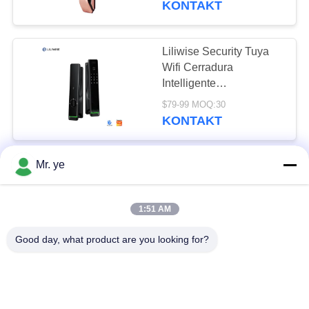
KONTAKT
78
Liliwise Security Tuya
Hotel Türschlösser
Wifi Cerradura
Intelligente
Elektronische Smart-
$79-99 MOQ:30
Schlösser
KONTAKT
Fingerabdrücke
Schlüssellose Ttlock
Digitale Tür Smart Lock
Mr. ye
Liliwise Tuya Ttlock
24
Automatisches
Wohnungs-
Biometrisches Schloss
1:51 AM
RFID Karte WLAN App
Türschlösser
$84-104 MOQ:30
Ble Fingerabdruck
KONTAKT
Good day, what product are you looking for?
Smart Door Lock mit
Kamera
Liliwise Tuya
Wohnsicherheit