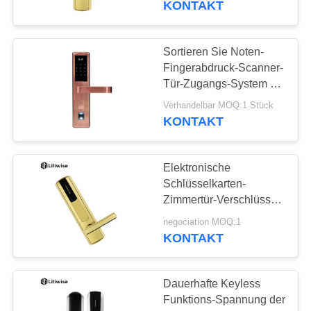
KONTAKT
78
Sortieren Sie Noten-
Hotel Türschlösser
Fingerabdruck-Scanner-
Tür-Zugangs-System mit
Daten des Griff-300pcs
Verhandelbar MOQ:1 Stück
aus
KONTAKT
Elektronische
24
Schlüsselkarten-
Wohnungs-
Zimmertür-Verschlüsse
für intelligentes Hotel-
Türschlösser
negociation MOQ:1
Türschloss-System
KONTAKT
Dauerhafte Keyless
Funktions-Spannung der