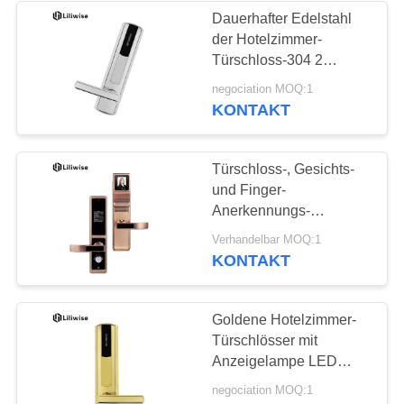
Dauerhafter Edelstahl
der Hotelzimmer-
19
Türschloss-304 2
Möglichkeiten, 285mm *
negociation MOQ:1
Code Türschloss
70mm zu entriegeln
KONTAKT
Türschloss-, Gesichts-
und Finger-
Anerkennungs-
Türschlösser Digital
27
Verhandelbar MOQ:1
elektronische Keyless
KONTAKT
Schlüsselkartentürschlo
Goldene Hotelzimmer-
Türschlösser mit
Anzeigelampe LED
285mm * 70mm
negociation MOQ:1