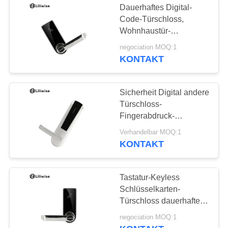
Dauerhaftes Digital-
Code-Türschloss,
Aluminiumtürschloss
Wohnhaustür-
Kombinationsschloß
negociation MOQ:1
KONTAKT
Sicherheit Digital andere
Türschloss-
15
Fingerabdruck-
Anerkennung 285 *
Verhandelbar MOQ:1
Anderes Türschloss
76mm attraktive
KONTAKT
Erscheinung
Tastatur-Keyless
Schlüsselkarten-
Türschloss dauerhaftes
und sicheres Stainsteel
negociation MOQ:1
Structur