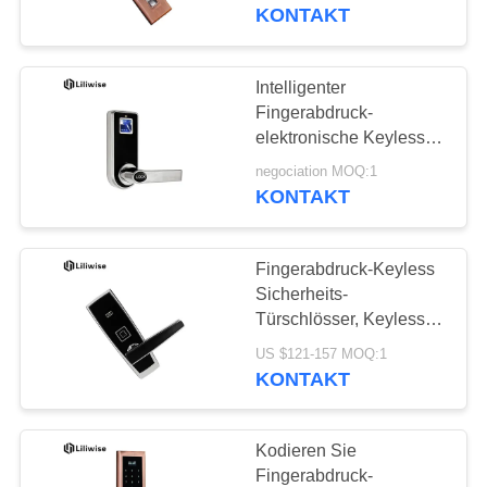
dauerhaftes
KONTAKT
elektronische Karten-
TRETEN
Türschloss
SIE
Intelligenter
25
MIT
Fingerabdruck-
Gesichtserkennungs-
elektronische Keyless
UNS
Türschlösser zwei
Türschloss
negociation MOQ:1
IN
Möglichkeiten zu
KONTAKT
entriegeln
VERBINDUNG
Fingerabdruck-Keyless
NACHRICHTEN
Sicherheits-
Türschlösser, Keyless
11
elektronisches Digital-
NEWS
US $121-157 MOQ:1
Türschloss
KONTAKT
Kameratürschloss
SITEMAP
Kodieren Sie
Fingerabdruck-