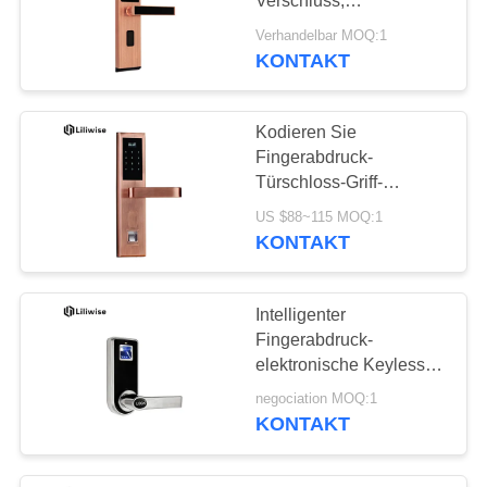
Verschluss,
Fingerabdruck-
Verhandelbar MOQ:1
Türeinstieg USB-
KONTAKT
Schnittstelle
Kodieren Sie
Fingerabdruck-
Türschloss-Griff-
goldenen weniger als
US $88~115 MOQ:1
0,5 zweiten Augenblick -
KONTAKT
auf Technologie
Intelligenter
Fingerabdruck-
elektronische Keyless
Türschlösser zwei
negociation MOQ:1
Möglichkeiten zu
KONTAKT
entriegeln