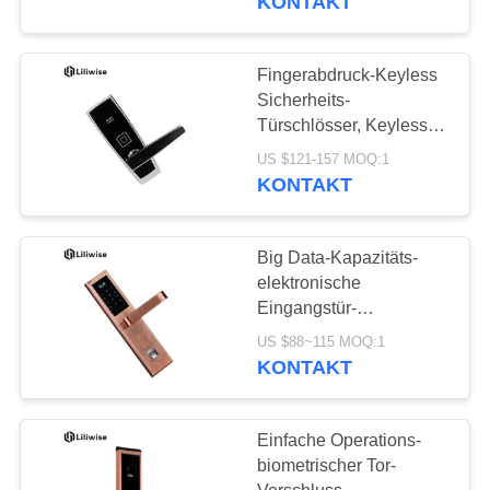
KONTAKT
Fingerabdruck-Keyless
Sicherheits-
Türschlösser, Keyless
elektronisches Digital-
US $121-157 MOQ:1
Türschloss
KONTAKT
Big Data-Kapazitäts-
elektronische
Eingangstür-
Verschlüsse,
US $88~115 MOQ:1
dauerhaftes
KONTAKT
elektronische Karten-
Türschloss
Einfache Operations-
biometrischer Tor-