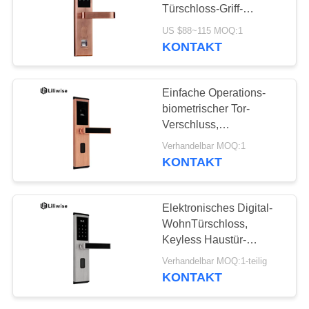
DATENSCHUTZ-
Türschloss-Griff-
BESTIMMUNGEN
goldenen weniger als
US $88~115 MOQ:1
0,5 zweiten Augenblick -
KONTAKT
54
auf Technologie
automatisches
Einfache Operations-
Türschloss
biometrischer Tor-
Verschluss,
Fingerabdruck-
Verhandelbar MOQ:1
Türeinstieg USB-
KONTAKT
Schnittstelle
31
Elektronisches Digital-
Bluetooth-
WohnTürschloss,
Keyless Haustür-
Türschloss
Verschluss Multifuction
Verhandelbar MOQ:1-teilig
KONTAKT