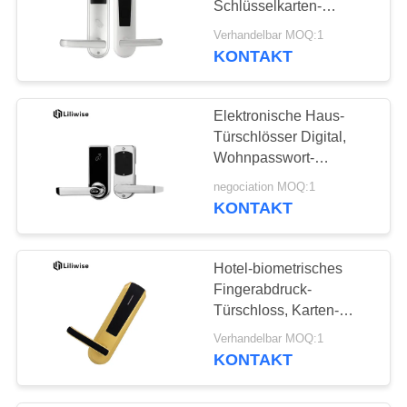
Schlüsselkarten-
18
Türschloss-Zink-
Verhandelbar MOQ:1
Zimmertür-
Legierungs-6V mit
KONTAKT
geführten
Verschlüsse
Anzeigelampen
Elektronische Haus-
Türschlösser Digital,
Wohnpasswort-
Türschloss
negociation MOQ:1
KONTAKT
10
Glastürschloss
Hotel-biometrisches
Fingerabdruck-
Türschloss, Karten-
Zugangs-Türschloss-
Verhandelbar MOQ:1
lange Batteriedauer-
KONTAKT
Spanne
17