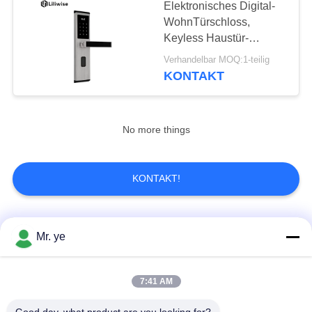
Elektronisches Digital-
WohnTürschloss,
Keyless Haustür-
Verschluss Multifuction
Verhandelbar MOQ:1-teilig
KONTAKT
No more things
KONTAKT!
Beliebte Kategorien
Alle
Mr. ye
Elektronische
Fingerprint
7:41 AM
Türschlösser
Türschloss